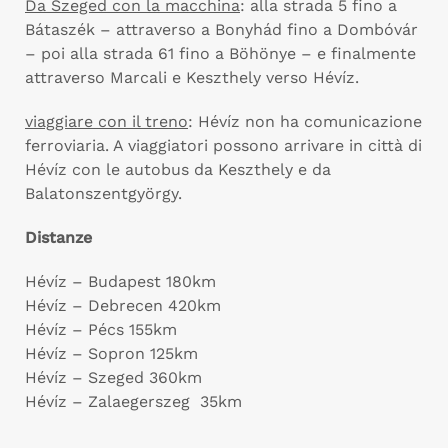
Da Szeged con la macchina
: alla strada 5 fino a
Bátaszék – attraverso a Bonyhád fino a Dombóvár
– poi alla strada 61 fino a Böhönye – e finalmente
attraverso Marcali e Keszthely verso Hévíz.
viaggiare con il treno
: Hévíz non ha comunicazione
ferroviaria. A viaggiatori possono arrivare in città di
Hévíz con le autobus da Keszthely e da
Balatonszentgyörgy.
Distanze
Hévíz – Budapest 180km
Hévíz – Debrecen 420km
Hévíz – Pécs 155km
Hévíz – Sopron 125km
Hévíz – Szeged 360km
Hévíz – Zalaegerszeg 35km