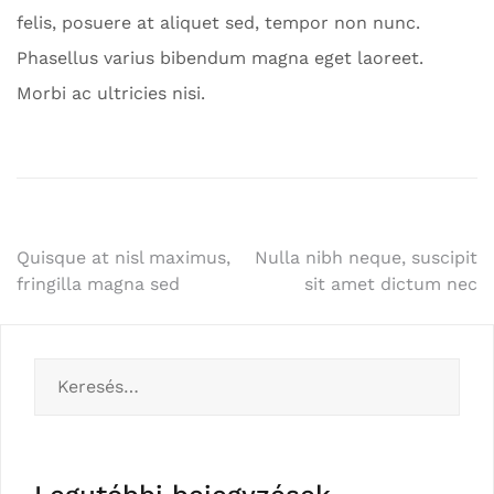
felis, posuere at aliquet sed, tempor non nunc.
Phasellus varius bibendum magna eget laoreet.
Morbi ac ultricies nisi.
Bejegyzés
Quisque at nisl maximus,
Nulla nibh neque, suscipit
fringilla magna sed
sit amet dictum nec
navigáció
Keresés: